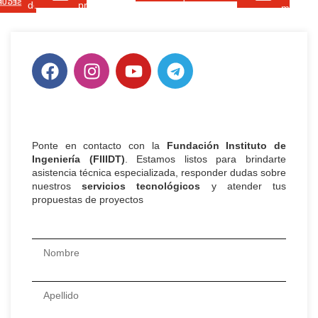
del
RIDAD
de
producción
Venezuela.
materia
rendimiento
territorio.
tus
en
sólidos.
industrial.
trámites.
Venezuela.
Ponte en contacto con la
Fundación Instituto de
Ingeniería (FIIIDT)
. Estamos listos para brindarte
asistencia técnica especializada, responder dudas sobre
nuestros
servicios tecnológicos
y atender tus
propuestas de proyectos