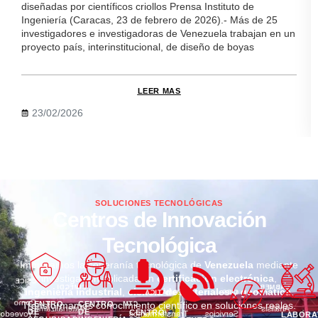
diseñadas por científicos criollos Prensa Instituto de
Ingeniería (Caracas, 23 de febrero de 2026).- Más de 25
investigadores e investigadoras de Venezuela trabajan en un
proyecto país, interinstitucional, de diseño de boyas
LEER MAS
23/02/2026
SOLUCIONES TECNOLÓGICAS
Centros de Innovación
Tecnológica
Impulsamos la soberanía tecnológica de
Venezuela
mediante
investigación aplicada en
certificación electrónica
,
CSICE
CIMECDI
LABMEB
ingeniería industrial
,
ciencia de materiales
y
geomática
.
GEOMÁTICA
CIES
Como
CENTRO
CENTRO
Transformamos conocimiento científico en soluciones reales.
CTM
Materializamos
Análisis
DE
DE
CENTRO
Proveedor
Transformamos
Servicios
LABORA