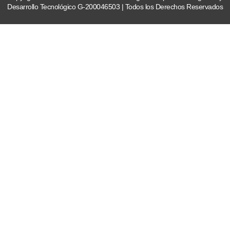
Desarrollo Tecnológico G-200046503 | Todos los Derechos Reservados