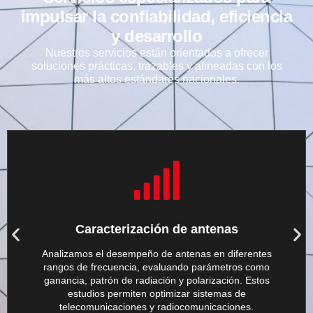
impulsar la confiabilidad, eficiencia
y desarrollo
Nuestros servicios están orientados a ofrecer
soluciones prácticas, trazables y alineadas con los
más altos estándares nacionales.
El servicio es fundamental para desarrolladores de
Caracterización de antenas
hardware, instituciones científicas y sectores productivos
que requieren soluciones a medida en comunicación
inalámbrica.
Analizamos el desempeño de antenas en diferentes
rangos de frecuencia, evaluando parámetros como
ganancia, patrón de radiación y polarización. Estos
estudios permiten optimizar sistemas de
Auditoría
telecomunicaciones y radiocomunicaciones.