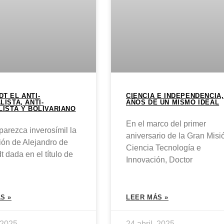
T EL ANTI-
CIENCIA E INDEPENDENCIA,
LISTA, ANTI-
AÑOS DE UN MISMO IDEAL
LISTA Y BOLIVARIANO
En el marco del primer
arezca inverosímil la
aniversario de la Gran Misi
ión de Alejandro de
Ciencia Tecnología e
 dada en el título de
Innovación, Doctor
S »
LEER MÁS »
, 2025
24 abril, 2025