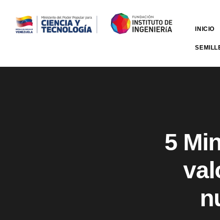
INICIO
SEMILL
5 Min
val
n