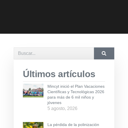
Últimos artículos
Mincyt inició el Plan Vacaciones
Científicas y Tecnológicas 2026
para más de 6 mil niños y
jóvenes
5 agosto, 2026
La pérdida de la polinización