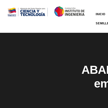
INICIO
SEMILL
ABAE
em