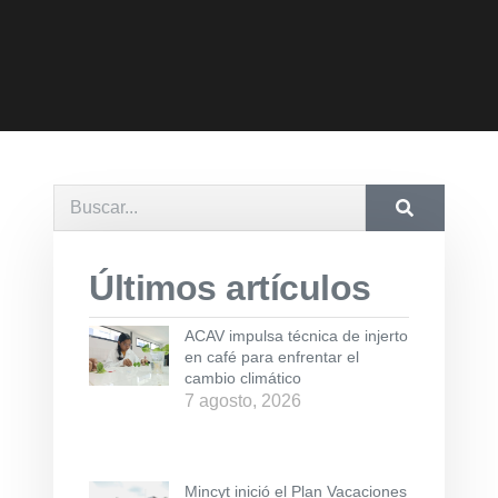
Últimos artículos
ACAV impulsa técnica de injerto
en café para enfrentar el
cambio climático
7 agosto, 2026
Mincyt inició el Plan Vacaciones