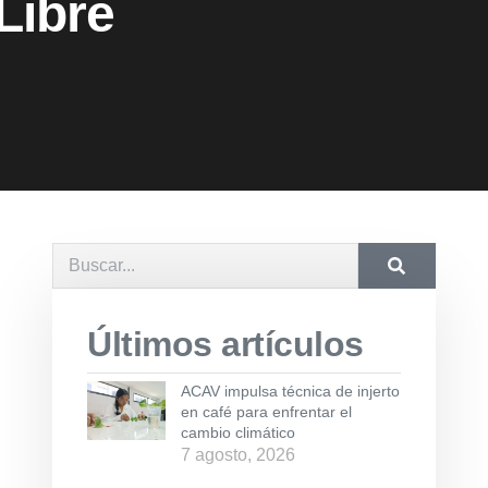
Libre
Últimos artículos
ACAV impulsa técnica de injerto
en café para enfrentar el
cambio climático
7 agosto, 2026