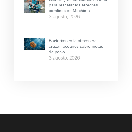
para rescatar los arrecifes
coralinos en Mochima
3 agosto, 2026
Bacterias en la atmósfera
cruzan océanos sobre motas
de polvo
3 agosto, 2026