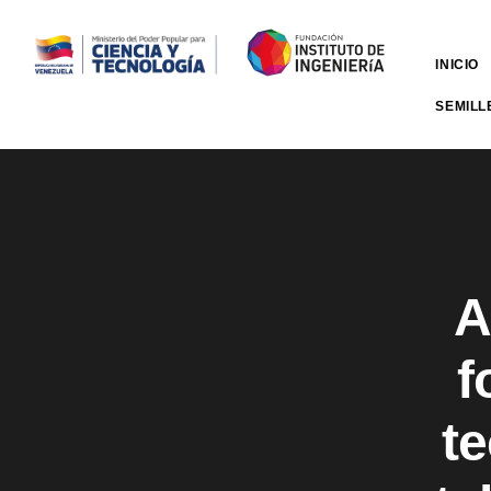
INICIO
SEMILL
A
f
t