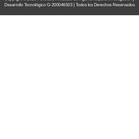
Desarrollo Tecnológico G-200046503 | Todos los Derechos Reservados