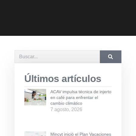
Últimos artículos
ACAV impulsa técnica de injerto
en café para enfrentar el
cambio climático
7 agosto, 2026
Mincyt inició el Plan Vacaciones