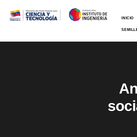
INICIO
SEMILL
An
soci