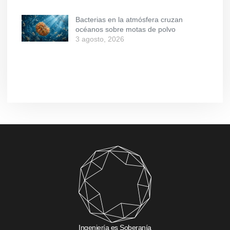
Bacterias en la atmósfera cruzan
océanos sobre motas de polvo
3 agosto, 2026
Ingeniería es Soberanía