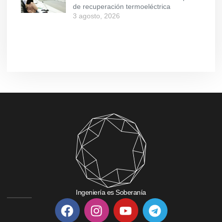
de recuperación termoeléctrica
3 agosto, 2026
Ingeniería es Soberanía