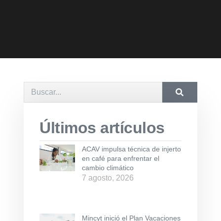
Últimos artículos
ACAV impulsa técnica de injerto
en café para enfrentar el
cambio climático
7 agosto, 2026
Mincyt inició el Plan Vacaciones