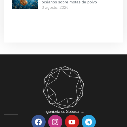
océanos sobre motas de polvo
3 agosto, 2026
Ingeniería es Soberanía