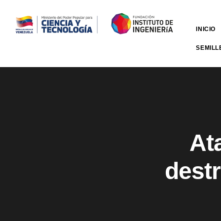
INICIO
SEMILL
At
destr