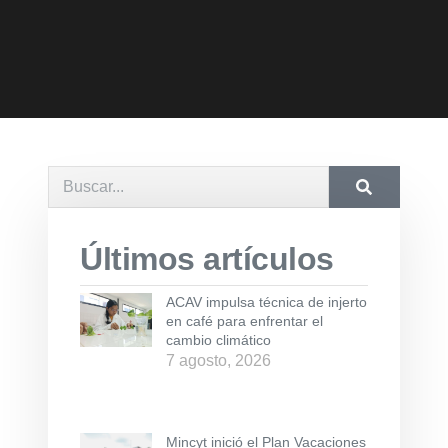
Últimos artículos
ACAV impulsa técnica de injerto
en café para enfrentar el
cambio climático
7 agosto, 2026
Mincyt inició el Plan Vacaciones