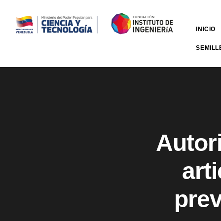
INICIO
SEMILL
Autor
art
pre