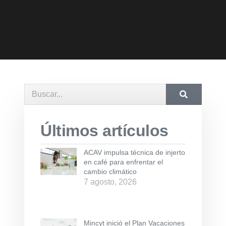
Últimos artículos
ACAV impulsa técnica de injerto
en café para enfrentar el
cambio climático
7 agosto, 2026
Mincyt inició el Plan Vacaciones