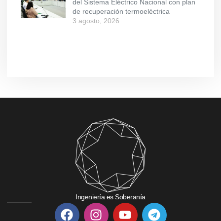
del Sistema Eléctrico Nacional con plan
de recuperación termoeléctrica
3 agosto, 2026
Ingeniería es Soberanía