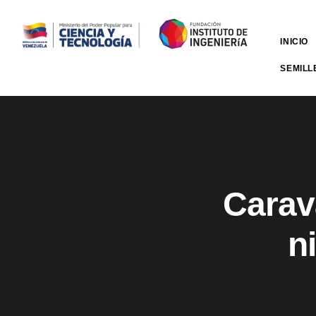
INICIO
SEMILL
Carav
n