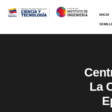
INICIO
SEMILL
Cent
La 
E