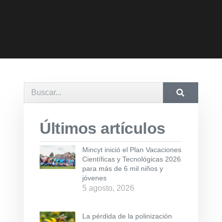
Últimos artículos
Mincyt inició el Plan Vacaciones
Científicas y Tecnológicas 2026
para más de 6 mil niños y
jóvenes
5 agosto, 2026
La pérdida de la polinización