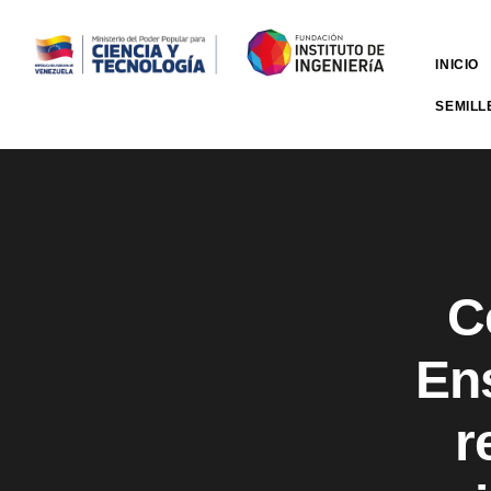
INICIO
SEMILL
C
En
r