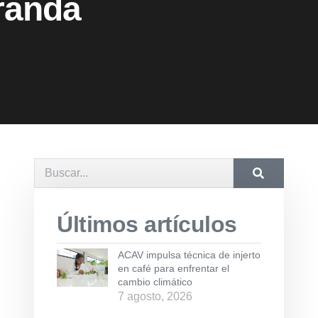
randa
Últimos artículos
ACAV impulsa técnica de injerto
en café para enfrentar el
cambio climático
7 agosto, 2026