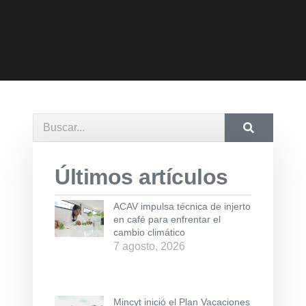
Últimos artículos
ACAV impulsa técnica de injerto
en café para enfrentar el
cambio climático
7 agosto, 2026
Mincyt inició el Plan Vacaciones