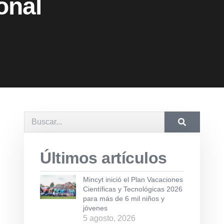
onal
Últimos artículos
Mincyt inició el Plan Vacaciones
Científicas y Tecnológicas 2026
para más de 6 mil niños y
jóvenes
5 agosto, 2026