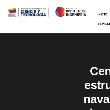
INICIO
SEMILL
Cen
estr
nava