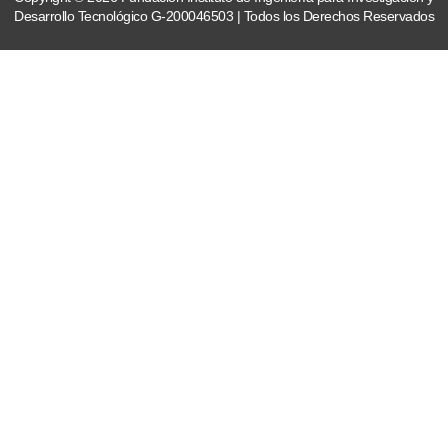
Desarrollo Tecnológico G-200046503 | Todos los Derechos Reservados