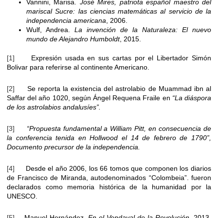
Vannini, Marisa.
José Mires, patriota español maestro del
mariscal Sucre: las ciencias matemáticas al servicio de la
independencia americana
, 2006.
Wulf, Andrea.
La invención de la Naturaleza: El nuevo
mundo de Alejandro Humboldt
, 2015.
[1]
Expresión usada en sus cartas por el Libertador Simón
Bolivar para referirse al continente Americano.
[2]
Se reporta la existencia del astrolabio de Muammad ibn al
Saffar del año 1020, según Ángel Requena Fraile en
“La diáspora
de los astrolabios andalusíes”.
[3]
“Propuesta fundamental a William Pitt, en consecuencia de
la conferencia tenida en Hollwood el 14 de febrero de 1790”,
Documento precursor de la independencia.
[4]
Desde el año 2006, los 66 tomos que componen los diarios
de Francisco de Miranda, autodenominados “Colombeia”. fueron
declarados como memoria histórica de la humanidad por la
UNESCO.
[5]
Manuel Hernández,
En el Vendaval de la Revolución
, 2013,