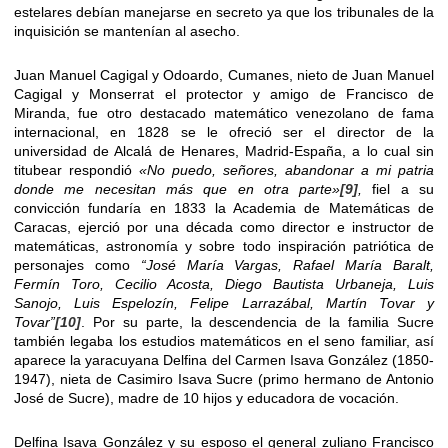
estelares debían manejarse en secreto ya que los tribunales de la
inquisición se mantenían al asecho.
Juan Manuel Cagigal y Odoardo, Cumanes, nieto de Juan Manuel
Cagigal y Monserrat el protector y amigo de Francisco de
Miranda, fue otro destacado matemático venezolano de fama
internacional, en 1828 se le ofreció ser el director de la
universidad de Alcalá de Henares, Madrid-España, a lo cual sin
titubear respondió
«No puedo, señores, abandonar a mi patria
donde me necesitan más que en otra parte»
[9]
,
fiel a su
convicción fundaría en 1833 la Academia de Matemáticas de
Caracas, ejerció por una década como director e instructor de
matemáticas, astronomía y sobre todo inspiración patriótica de
personajes como
“José María Vargas, Rafael María Baralt,
Fermín Toro, Cecilio Acosta, Diego Bautista Urbaneja, Luis
Sanojo, Luis Espelozín, Felipe Larrazábal, Martín Tovar y
Tovar”
[10]
. Por su parte, la descendencia de la familia Sucre
también legaba los estudios matemáticos en el seno familiar, así
aparece la yaracuyana Delfina del Carmen Isava González (1850-
1947), nieta de Casimiro Isava Sucre (primo hermano de Antonio
José de Sucre), madre de 10 hijos y educadora de vocación.
Delfina Isava González y su esposo el general zuliano Francisco