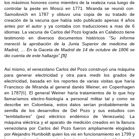
los máximos honores como miembro de la realeza rusa luego de
controlar la peste en Moscú en 1771. Miranda se reunió con
Samoilovich en 1787 y obtuvo una copia de su tratado de
creación de la vacuna que había sido publicado apenas 4 años
antes por el autor y ya contaba con traducciones a mas de 6
idiomas. La vacuna de Carlos del Pozo lograda en Calabozo tiene
testimonio en diversos documentos históricos
“Su informe
mereció la aprobación de la Junta Superior de medicina de
Madrid, … En la Gaceta de Madrid de 14 de octubre de 1806 se
dio cuenta de este hallazgo”.
[5]
Así mismo, el venezolano Carlos del Pozo construyó una máquina
para generar electricidad y otra para medir los grados de
electricidad, basada en los reportes de varias visitas que haría
Francisco de Miranda al general danés Weiner, en Copenhagen
en 1787
[6]
. El general Weiner haría tratamientos de lo que hoy
llamaríamos electro-fisiología a personal militar tal y como se
describe en Colombeia, estos datos serían probablemente la
semilla de los desarrollos de Del Pozo y sus estudios con
“tembladores” (pez eléctrico endémico de Venezuela). La
máquina eléctrica y el aparato de medición creados en la llanura
venezolana por Carlos del Pozo fueron ampliamente elogiados
por Alejandro Humboldt quien los vio en funcionamiento en 1799 y