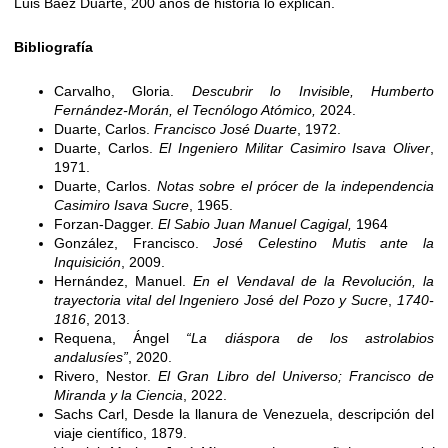
Luis Báez Duarte, 200 años de historia lo explican.
Bibliografía
Carvalho, Gloria.
Descubrir lo Invisible, Humberto
Fernández-Morán, el Tecnólogo Atómico,
2024.
Duarte, Carlos.
Francisco José Duarte
, 1972.
Duarte, Carlos.
El Ingeniero Militar Casimiro Isava Oliver
,
1971.
Duarte, Carlos.
Notas sobre el prócer de la independencia
Casimiro Isava Sucre
, 1965.
Forzan-Dagger.
El Sabio Juan Manuel Cagigal,
1964
González, Francisco.
José Celestino Mutis ante la
Inquisición
, 2009.
Hernández, Manuel.
En el Vendaval de la Revolución, la
trayectoria vital del Ingeniero José del Pozo y Sucre
,
1740-
1816
, 2013.
Requena, Ángel
“La diáspora de los astrolabios
andalusíes”
, 2020.
Rivero, Nestor.
El Gran Libro del Universo; Francisco de
Miranda y la Ciencia
, 2022.
Sachs Carl, Desde la llanura de Venezuela, descripción del
viaje científico, 1879.