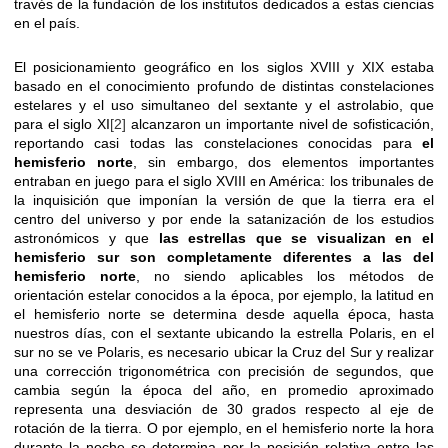
través de la fundación de los institutos dedicados a estas ciencias
en el país.
El posicionamiento geográfico en los siglos XVIII y XIX estaba
basado en el conocimiento profundo de distintas constelaciones
estelares y el uso simultaneo del sextante y el astrolabio, que
para el siglo XI
[2]
alcanzaron un importante nivel de sofisticación,
reportando casi todas las constelaciones conocidas para
el
hemisferio norte
, sin embargo, dos elementos importantes
entraban en juego para el siglo XVIII en América: los tribunales de
la inquisición que imponían la versión de que la tierra era el
centro del universo y por ende la satanización de los estudios
astronómicos y que
las estrellas que se visualizan en el
hemisferio sur son completamente diferentes a las del
hemisferio norte
, no siendo aplicables los métodos de
orientación estelar conocidos a la época, por ejemplo, la latitud en
el hemisferio norte se determina desde aquella época, hasta
nuestros días, con el sextante ubicando la estrella Polaris, en el
sur no se ve Polaris, es necesario ubicar la Cruz del Sur y realizar
una corrección trigonométrica con precisión de segundos, que
cambia según la época del año, en promedio aproximado
representa una desviación de 30 grados respecto al eje de
rotación de la tierra. O por ejemplo, en el hemisferio norte la hora
durante la noche se determina por la posición relativa entre las