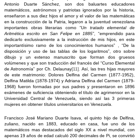
Antonio Duarte Sánchez, son dos baluartes educadores
matemáticos, astrónomos y patriotas ignorados por la historia,
enseñaron a sus diez hijos el amor y el valor de las matemáticas
en la construcción de la Patria, legaron a la juventud venezolana
importantes obras literarias como
“Un tratado elemental de
Aritmética escrito en San Felipe en 1885”
, “emprendido para
dedicarlo exclusivamente a la instrucción de mis hijos, en este
importantísimo ramo de los conocimientos humanos” , “De la
disposición y uso de las tablas de los logaritmos”, otro sobre
dibujo y un extenso manuscrito que forman dos gruesos
volúmenes y que son traducción del francés del “Curso Elemental
de Astronomía” por Ch. Delaunay
[11]
. Así, las tres hijas mayores
de este matrimonio: Dolores Delfina del Carmen (1877-1952),
Delfina Matilda (1878-1974) y Adriana Delfina del Carmen (1879-
1968) fueron formadas por sus padres y presentaron en 1896
exámenes de suficiencia obteniendo el título de agrimensor en la
Universidad Central de Venezuela, siendo así las 3 primeras
mujeres en obtener títulos universitarios en Venezuela.
Francisco José Mariano Duarte Isava, el quinto hijo de Delfina,
zuliano, nacido en 1883, educado en casa, fue uno de los
matemáticos mas destacados del siglo XX a nivel mundial, con
apenas 19 años de edad calculó 200 decimales de Pi, se convirtió