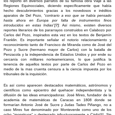
los reportó en diversos párrafos de su famosa obra Viaje a las
Regiones Equinocciales, diciendo específicamente que había
hecho descubrimientos gracias a los novedosos e inéditos
aparatos de Del Pozo,
“contrario a eso que se había pensado
hasta ahora en Europa por falta de instrumentos finos
introducidos en estas Indias”
[7]
. Así mismo, existen diversos
reportes literarios de los pararrayos construidos en Calabozo por
Carlos del Pozo, inspirados esta vez en los textos de Benjamín
Franklin. Es importante señalar el notorio relacionamiento y
reconocimiento tanto de Francisco de Miranda como de José del
Pozo y Sucre (hermano mayor de Carlos) con la batalla de
Penzacola y la independencia de Estados Unidos y por ende su
cercanía con militares norteamericanos, lo que justifica la
tenencia de aquellos textos por parte de Carlos del Pozo en
medio de la mas cruenta censura a la ciencia impuesta por los
tribunales de la inquisición.
Es así como aparecen destacados matemáticos, astrónomos y
científicos como epicentro del quehacer independentista y la
difusión de las ideas emancipadoras: José Mires, fundador de la
academia de matemáticas de Caracas en 1808 donde se
formarían Antonio José de Sucre y Judas Tadeo Piñango, no a
caso Mires fue denominado por Monteverde como uno de los
ocho “monstruos” y desterrado infructuosamente a Cádiz
[8]
. Sin