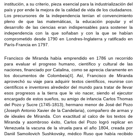
institución, a su criterio, pieza esencial para la industrialización del
país y por ende la mejora de la calidad de vida de los ciudadanos.
Los precursores de la independencia tenían el convencimiento
pleno de que las matemáticas, la educación popular y el
desarrollo de las ciencias eran indispensables para sostener la
independencia con la que soñaban y con la que se habían
comprometido desde 1790 en Londres-Inglaterra y ratificado en
París-Francia en 1797.
Francisco de Miranda había emprendido en 1786 un recorrido
para evaluar el progreso humano, científico y cultural de las
naciones, financiado por Catalina, como se aprecia claramente en
los documentos de Colombeia
[4]
. Así, Francisco de Miranda
aprovechó su viaje para adquirir textos científicos, reunirse con
científicos e inventores alrededor del mundo para tratar de llevar
esos progresos a la tierra que le vio nacer, siendo el ejecutor
encargado de estos sueños, su amigo de infancia Carlos Thomas
del Pozo y Sucre (1745-1813), hermano menor de José del Pozo
(Joseph Antonio Xavier de la Candelaria), compañero de armas y
de ideales de Miranda. Con exactitud al calco de los textos de
Miranda y asombroso éxito, Carlos del Pozo logró replicar en
Venezuela la vacuna de la viruela para el año 1804, creada por
Daniil Samoilovich Sushkovsky, médico Ruso que había recibido