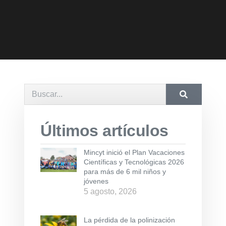
Últimos artículos
Mincyt inició el Plan Vacaciones
Científicas y Tecnológicas 2026
para más de 6 mil niños y
jóvenes
5 agosto, 2026
La pérdida de la polinización