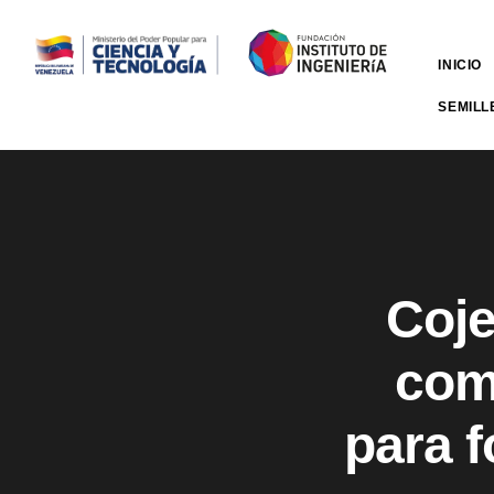
INICIO
SEMILL
Coje
comu
para f