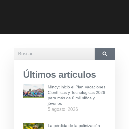
Últimos artículos
Mincyt inició el Plan Vacaciones
Científicas y Tecnológicas 2026
para más de 6 mil niños y
jóvenes
5 agosto, 2026
La pérdida de la polinización