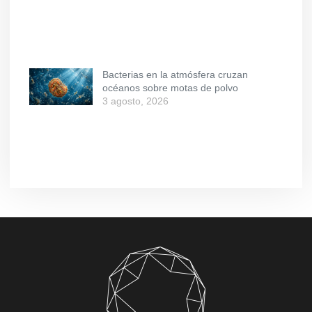
Bacterias en la atmósfera cruzan
océanos sobre motas de polvo
3 agosto, 2026