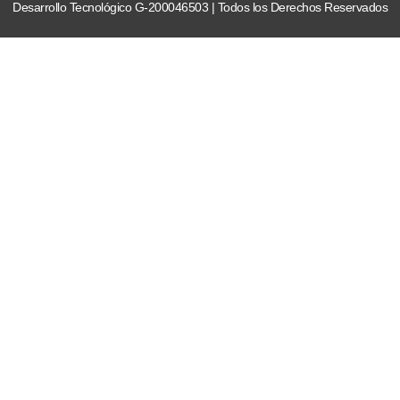
Desarrollo Tecnológico G-200046503 | Todos los Derechos Reservados