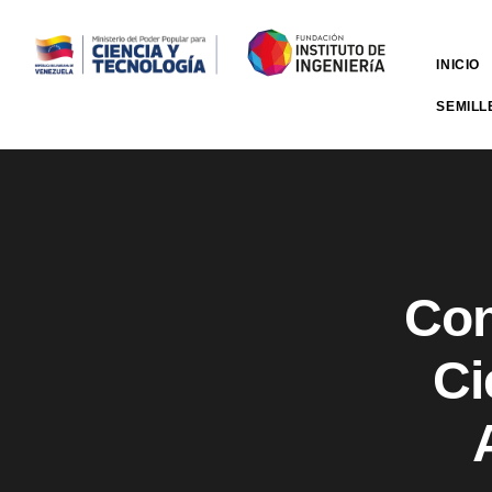
INICIO
SEMILL
Con
Ci