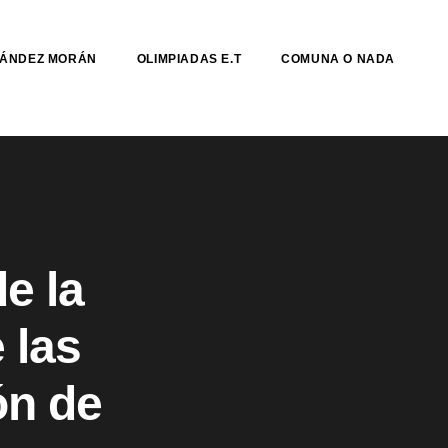
NÁNDEZ MORÁN
OLIMPIADAS E.T
COMUNA O NADA
e la
 las
ón de