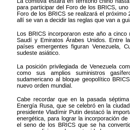
La comitiva estará en territorio chino hast
para participar del Foro de los BRICS, un
Foro de los BRICS se realizará el próximo 
allí se van a decidir las reglas que van a gu
Los BRICS incorporaron este año a cinco n
Saudí y Emiratos Árabes Unidos. Entre la
países emergentes figuran Venezuela, C
sudeste asiático.
La posición privilegiada de Venezuela co
como sus amplios suministros gasífer
sudamericano al bloque geopolítico BRICS
nuevo orden mundial.
Cabe recordar que en la pasada séptima 
Energía Rusa, que se celebró en la ciudad
presidente Vladímir Putin destacó la import
energética, para lograr la incorporación d
el seno de los BRICS que se ha convert