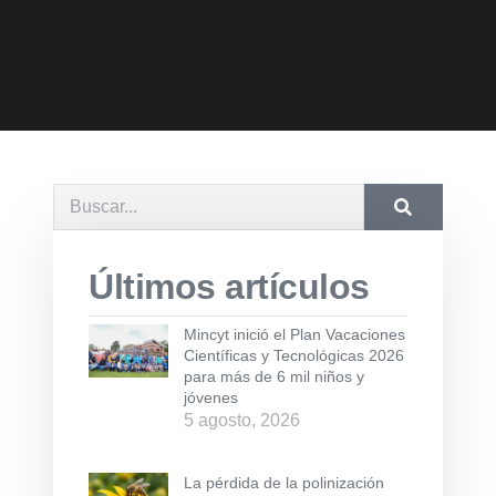
Últimos artículos
Mincyt inició el Plan Vacaciones
Científicas y Tecnológicas 2026
para más de 6 mil niños y
jóvenes
5 agosto, 2026
La pérdida de la polinización