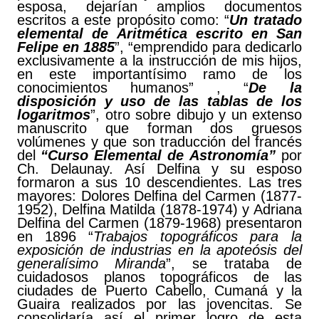
esposa, dejarían amplios documentos
escritos a este propósito como: “
Un tratado
elemental de Aritmética escrito en San
Felipe en 1885
”, “emprendido para dedicarlo
exclusivamente a la instrucción de mis hijos,
en este importantísimo ramo de los
conocimientos humanos” , “
De la
disposición y uso de las tablas de los
logaritmos
”, otro sobre dibujo y un extenso
manuscrito que forman dos gruesos
volúmenes y que son traducción del francés
del
“Curso Elemental de Astronomía”
por
Ch. Delaunay. Así Delfina y su esposo
formaron a sus 10 descendientes. Las tres
mayores: Dolores Delfina del Carmen (1877-
1952), Delfina Matilda (1878-1974) y Adriana
Delfina del Carmen (1879-1968) presentaron
en 1896 “
Trabajos topográficos para la
exposición de industrias en la apoteósis del
generalísimo Miranda
”, se trataba de
cuidadosos planos topográficos de las
ciudades de Puerto Cabello, Cumaná y la
Guaira realizados por las jovencitas. Se
consolidaría así el primer logro de esta