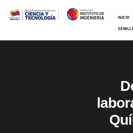
INICIO
SEMILL
D
labor
Quí