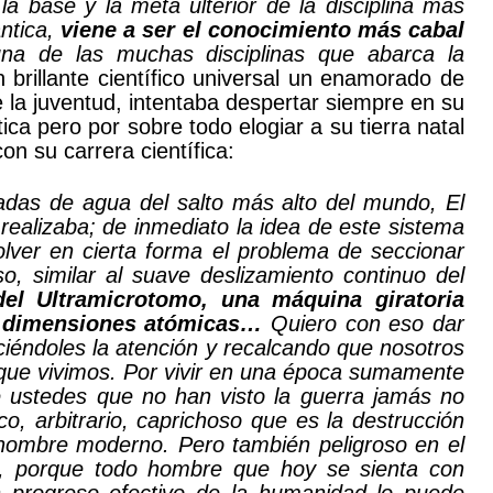
a base y la meta ulterior de la disciplina más
ántica,
viene a ser el conocimiento más cabal
na de las muchas disciplinas que abarca la
rillante científico universal un enamorado de
e la juventud, intentaba despertar siempre en su
ica pero por sobre todo elogiar a su tierra natal
on su carrera científica:
adas de agua del salto más alto del mundo, El
realizaba; de inmediato la idea de este sistema
ver en cierta forma el problema de seccionar
, similar al suave deslizamiento continuo del
del Ultramicrotomo, una máquina giratoria
de dimensiones atómicas…
Quiero con eso dar
ciéndoles la atención y recalcando que nosotros
 que vivimos. Por vivir en una época sumamente
de ustedes que no han visto la guerra jamás no
co, arbitrario, caprichoso que es la destrucción
ombre moderno. Pero también peligroso en el
fío, porque todo hombre que hoy se sienta con