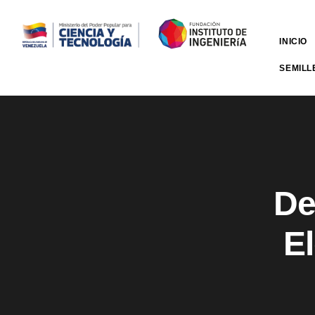
INICIO
SEMILL
De
El