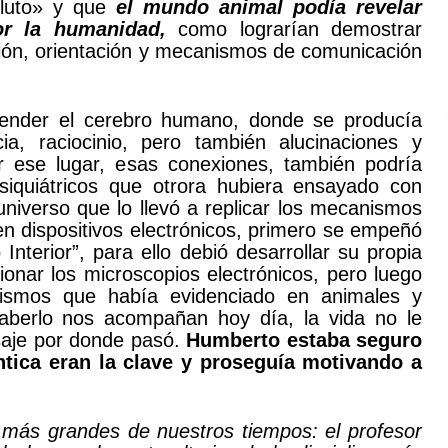
oluto» y que
el mundo animal podía revelar
por la humanidad,
como lograrían demostrar
ión, orientación y mecanismos de comunicación
tender el cerebro humano, donde se producía
cia, raciocinio, pero también alucinaciones y
ir ese lugar, esas conexiones, también podría
psiquiátricos que otrora hubiera ensayado con
universo que lo llevó a replicar los mecanismos
n dispositivos electrónicos, primero se empeñó
nterior”, para ello debió desarrollar su propia
ionar los microscopios electrónicos, pero luego
smos que había evidenciado en animales y
saberlo nos acompañan hoy día, la vida no le
saje por donde pasó.
Humberto estaba seguro
tica eran la clave y proseguía motivando a
más grandes de nuestros tiempos: el profesor