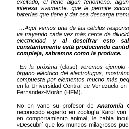
excitado, él tiene algún fenómeno, alg
interesa vivamente, que le permite sincr
baterías que tiene y dar esa descarga tr
…Aquí vemos una de las células responsa
va trayendo cada vez más cerca de diluci
electricidad,
y al descifrar esto sa
constantemente está produciendo cantid
compleja, sabremos como la produce.
En la próxima
(clase)
veremos ejemplo d
órgano eléctrico del electrofugus, mostrá
compuesta por elementos mucho más pe
en la Universidad Central de Venezuela en
Fernández-Morán (HFM).
No en vano su profesor de
Anatomía 
reconocido experto en zoología Karol von 
en comportamiento animal, le había incu
«Descubrí que los mundos milagrosos pue