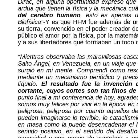
Dirac, en alguna oportunidad expresó que l
ardua que tienen la física y la mecánica cu
del cerebro humano
, esto es apenas u
Biofísica”-
Y es que HFM fue además de un b
su tierra, convencido en el poder creador d
público el amor por la física, por la matemát
y a sus libertadores que formaban un todo c
“Mientras observaba las maravillosas casc
Salto Ángel, en Venezuela, en un viaje que 
surgió en mi mente. Comprendí como resol
mediante un mecanismo periódico y preciso
líquido.
El resultado fue la invención 
cortante, cuyos cortes son tan finos 
punto final a mi conferencia de hoy, agrade
somos muy felices por vivir en la época en
peligrosa, peligrosa por cuanto aquellos 
pueden imaginarse lo terrible, lo cataclísmi
en masa como la puede desencadenar el h
sentido positivo, en el sentido del desa