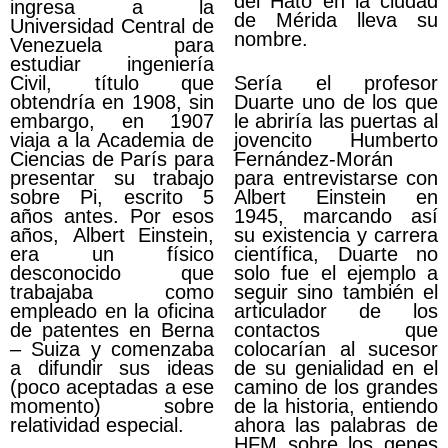
del Hato en la ciudad
ingresa a la
de Mérida lleva su
Universidad Central de
nombre.
Venezuela para
estudiar ingeniería
Civil, título que
Sería el profesor
obtendría en 1908, sin
Duarte uno de los que
embargo, en 1907
le abriría las puertas al
viaja a la Academia de
jovencito Humberto
Ciencias de París para
Fernández-Morán
presentar su trabajo
para entrevistarse con
sobre Pi, escrito 5
Albert Einstein en
años antes. Por esos
1945, marcando así
años, Albert Einstein,
su existencia y carrera
era un físico
científica, Duarte no
desconocido que
solo fue el ejemplo a
trabajaba como
seguir sino también el
empleado en la oficina
articulador de los
de patentes en Berna
contactos que
– Suiza y comenzaba
colocarían al sucesor
a difundir sus ideas
de su genialidad en el
(poco aceptadas a ese
camino de los grandes
momento) sobre
de la historia, entiendo
relatividad especial.
ahora las palabras de
HFM sobre los genes