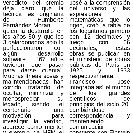
veredicto del premio
José a la comprensión
deja claro que la
del universo y las
técnica es originaria
expresiones
de Humberto
matemáticas que lo
Fernández-Morán
rigen, creó la tabla de
quien la desarrolló en
los logaritmos primero
los años 50 y que los
con 12 decimales y
3 galardonados solo la
luego con 36
perfeccionaron con
decimales, estas
algún desarrollo
obras se publican en
software… !67 años
el ministerio de obras
tuvieron que pasar
públicas de París en
para darse cuenta!.
1925 y 1933
Muchas líneas sosas y
respectivamente.
malintencionadas han
Francisco José
corrido tratando de
integraba así el mundo
ocultar, minimizar y
de los grandes
menospreciar su
científicos de
legado, siendo el
principios del siglo 20,
centenario una
cambiándose
motivación para
correspondencia y
investigar la verdad,
manteniendo
aparece como mentor
comunicación
y ejemplo de HFM el
constante con Einstein