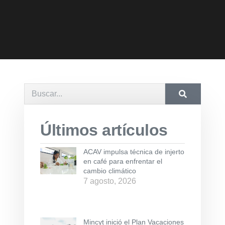
Últimos artículos
ACAV impulsa técnica de injerto
en café para enfrentar el
cambio climático
7 agosto, 2026
Mincyt inició el Plan Vacaciones