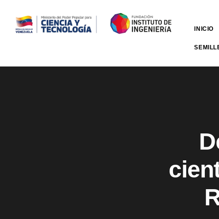
INICIO
SEMILL
D
cien
R