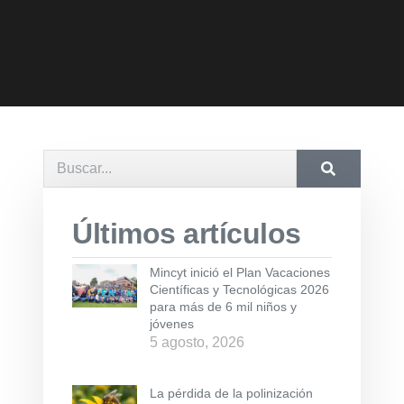
Últimos artículos
Mincyt inició el Plan Vacaciones
Científicas y Tecnológicas 2026
para más de 6 mil niños y
jóvenes
5 agosto, 2026
La pérdida de la polinización