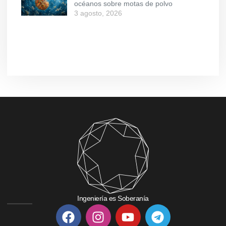
océanos sobre motas de polvo
3 agosto, 2026
Ingeniería es Soberanía