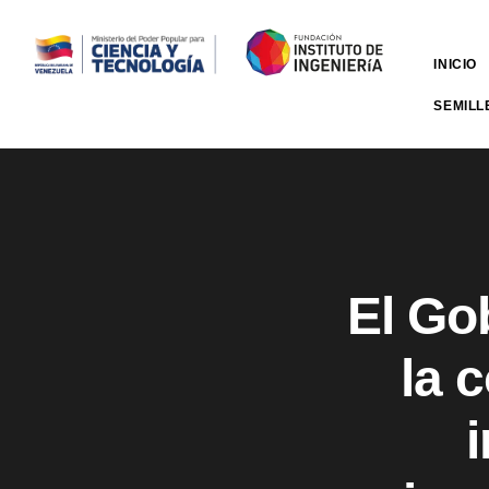
INICIO
SEMILL
El Go
la 