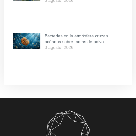
3 agosto, 2026
Bacterias en la atmósfera cruzan
océanos sobre motas de polvo
3 agosto, 2026