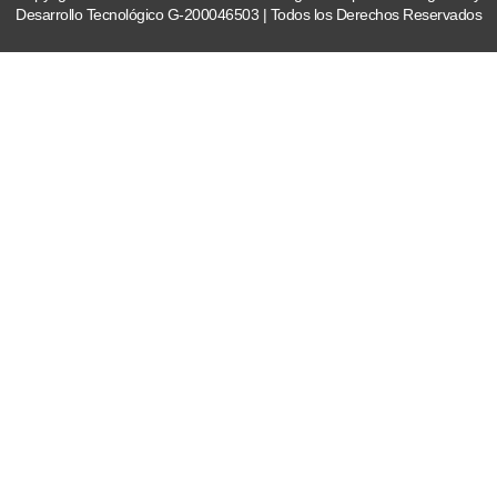
Desarrollo Tecnológico G-200046503 | Todos los Derechos Reservados