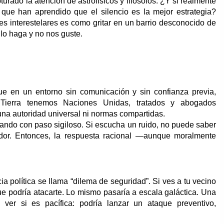
turado la atención de astrofísicos y filósofos. ¿Y si realmente
s que han aprendido que el silencio es la mejor estrategia?
s interestelares es como gritar en un barrio desconocido de
o haga y no nos guste.
e en un entorno sin comunicación y sin confianza previa,
a Tierra tenemos Naciones Unidas, tratados y abogados
una autoridad universal ni normas compartidas.
nando con paso sigiloso. Si escucha un ruido, no puede saber
ador. Entonces, la respuesta racional —aunque moralmente
a política se llama “dilema de seguridad”. Si ves a tu vecino
e podría atacarte. Lo mismo pasaría a escala galáctica. Una
 ver si es pacífica: podría lanzar un ataque preventivo,