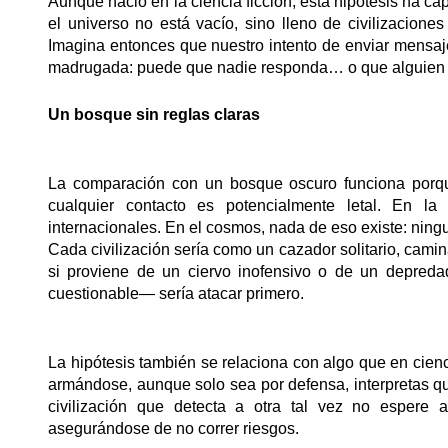
Aunque nació en la ciencia ficción, esta hipótesis ha cap
el universo no está vacío, sino lleno de civilizacione
Imagina entonces que nuestro intento de enviar mensaje
madrugada: puede que nadie responda… o que alguien l
Un bosque sin reglas claras
La comparación con un bosque oscuro funciona porqu
cualquier contacto es potencialmente letal. En l
internacionales. En el cosmos, nada de eso existe: ning
Cada civilización sería como un cazador solitario, cami
si proviene de un ciervo inofensivo o de un depred
cuestionable— sería atacar primero.
La hipótesis también se relaciona con algo que en cienci
armándose, aunque solo sea por defensa, interpretas qu
civilización que detecta a otra tal vez no espere a
asegurándose de no correr riesgos.