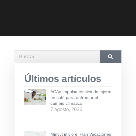
Últimos artículos
ACAV impulsa técnica de injerto
en café para enfrentar el
cambio climático
7 agosto, 2026
Mincyt inició el Plan Vacaciones