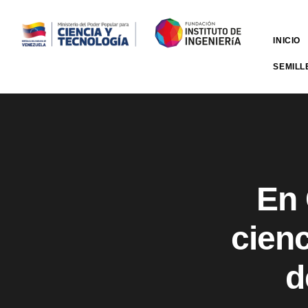
INICIO
SEMILL
En 
cienc
d