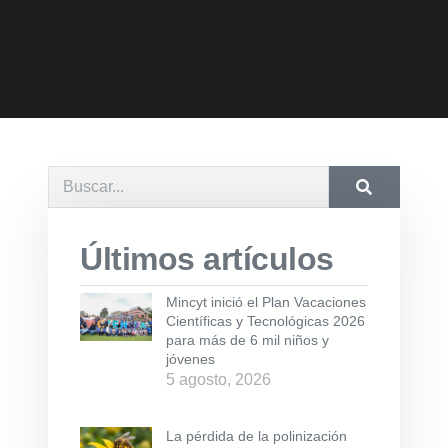
Últimos artículos
Mincyt inició el Plan Vacaciones
Científicas y Tecnológicas 2026
para más de 6 mil niños y
jóvenes
5 agosto, 2026
La pérdida de la polinización