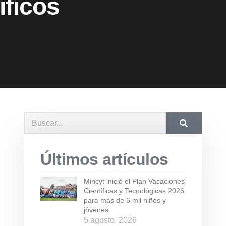
íficos
Últimos artículos
Mincyt inició el Plan Vacaciones
Científicas y Tecnológicas 2026
para más de 6 mil niños y
jóvenes
5 agosto, 2026