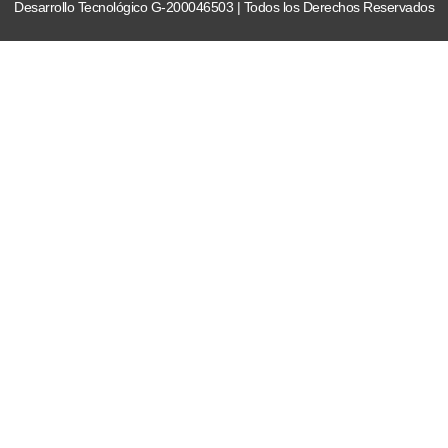
Desarrollo Tecnológico G-200046503 | Todos los Derechos Reservados