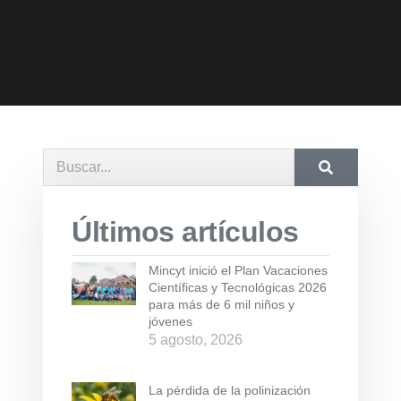
Últimos artículos
Mincyt inició el Plan Vacaciones
Científicas y Tecnológicas 2026
para más de 6 mil niños y
jóvenes
5 agosto, 2026
La pérdida de la polinización