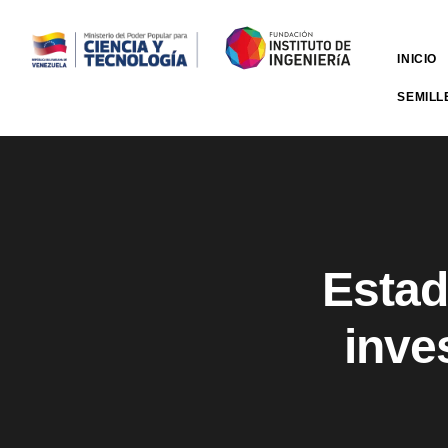
INICIO
SEMILL
Estad
inves