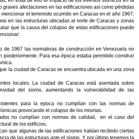
as; en vista de ello el impacto de los eventos sísmicos en la
o graves afectaciones en las edificaciones así como pérdidas
encionar el terremoto ocurrido en Caracas en el año 1967,
pso en las estructuras ubicadas al norte de Caracas y zonas
alar que la causa del colapso de estas edificaciones puede
encionar:
año de 1967 las normativas de construcción en Venezuela no
 posteriormente. Para esa época estaba permitido construir
smica.
 que la ciudad de Caracas se encuentra ubicada en una zona
entos locales. La ciudad de Caracas está asentada sobre
ensidad del sismo, aumentando la vulnerabilidad de las
existentes para la epoca no cumplían con las normas de
 sísmicas provocando el colapso de los mismas.
lizados no cumplían con normas de calidad, en el caso del
tural de los edificios.
can que algunas de las edificaciones habían recibido ciertas
ncia de las estructuras ante el sismo. Y por último tenemos la