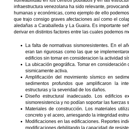
vulneabilidad en los centros poblados y en las estructur
infraestructura venezolana ha sido relevante, provocand
humanas y económicas, como ejemplo de ello podemos m
que trajo consigo graves afectaciones así como el cola
aledañas a Caraballeda y La Guaira. Es importante señ
derivar en distintos factores entre las cuales podemos m
La falta de normativas sismoresistentes. En el 
eran tan rigurosas como las que se implementaron
edificios sin tomar en consideracion la actividad sí
La ubicación geográfica. Tomar en consideración
sismicamente activa.
Amplificación del movimiento sísmico en sedim
sedimentos profundos que amplificaron la int
estructuras y la severidad de los daños.
Diseño estructural inadecuado. Los edificios 
sismoresistencia y no podían soportar las fuerzas
Materiales de construcción. Los materiales uti
concreto y el acero, arriesgando la integridad estruc
Modificaciones en las edificaciones. Reportes indi
modificaciones debilitando la capacidad de resiste