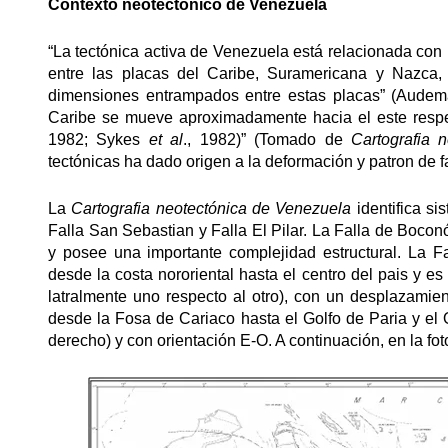
Contexto neotectónico de Venezuela
“La tectónica activa de Venezuela está relacionada con
entre las placas del Caribe, Suramericana y Nazca,
dimensiones entrampados entre estas placas” (Audem
Caribe se mueve aproximadamente hacia el este respe
1982; Sykes
et al
., 1982)” (Tomado de
Cartografia 
tectónicas ha dado origen a la deformación y patron de f
La
Cartografia neotectónica de Venezuela
identifica si
Falla San Sebastian y Falla El Pilar. La Falla de Boco
y posee una importante complejidad estructural. La F
desde la costa nororiental hasta el centro del pais y e
latralmente uno respecto al otro), con un desplazamient
desde la Fosa de Cariaco hasta el Golfo de Paria y el 
derecho) y con orientación E-O. A continuación, en la f