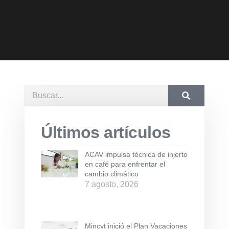
Últimos artículos
ACAV impulsa técnica de injerto
en café para enfrentar el
cambio climático
7 agosto, 2026
Mincyt inició el Plan Vacaciones