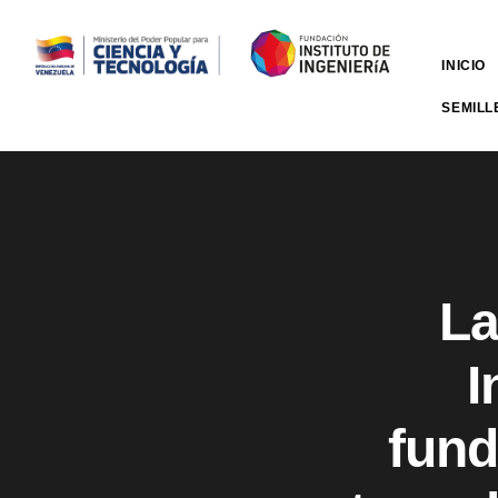
INICIO
SEMILL
La
I
fund